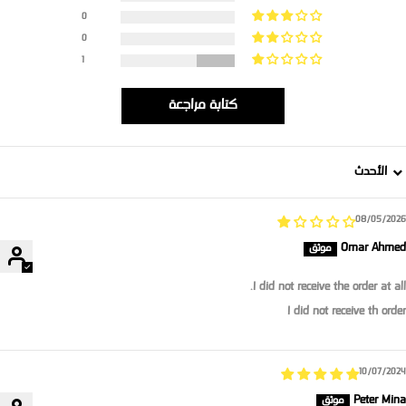
0
0
1
كتابة مراجعة
Sort b
08/05/2026
Omar Ahmed
I did not receive the order at all.
I did not receive th order
10/07/2024
Peter Mina