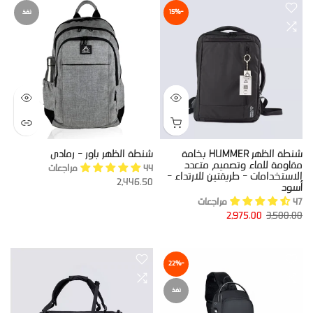
-15%
نفذ
شنطة الظهر HUMMER بخامة
شنطة الظهر باور - رمادى
مقاومة للماء وتصميم متعدد
44 مراجعات
الاستخدامات - طريقتين للارتداء -
2,446.50
أسود
47 مراجعات
2,975.00
3,500.00
-22%
نفذ