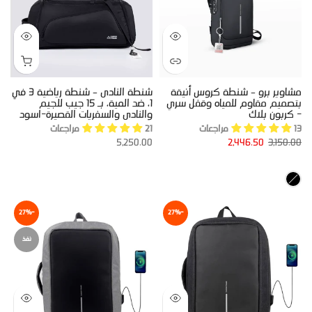
مشاوير برو – شنطة كروس أنيقة
شنطة النادى – شنطة رياضية 3 في
بتصميم مقاوم للمياه وقفل سري
1، ضد المية، بـ 15 جيب للجيم
- كربون بلاك
والنادى والسفريات القصيرة-اسود
13 مراجعات
21 مراجعات
5,250.00
2,446.50
3,150.00
-27%
-27%
نفذ