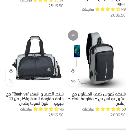
97 مراجعات
اسود
2,446.50
48 مراجعات
2,096.50
نفذ
شنطة كروس كتف المشاوير مع
شنط الجيم و السفر "Beehive" مع
مخرج يو اس بي - مقاومة للماء -
خامة مقاومة للمياة واكثر من 10
رمادي
جيوب - اللون اسود/رمادى
50 مراجعات
46 مراجعات
2,446.50
2,096.50