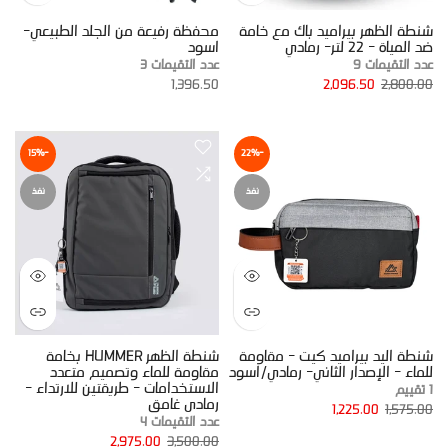
شنطة الظهر بيراميد باك مع خامة
محفظة رفيعة من الجلد الطبيعي-
ضد المياة - 22 لتر- رمادي
اسود
عدد التقيمات 9
عدد التقيمات 3
1,396.50
2,096.50
2,800.00
-15%
-22%
نفذ
نفذ
شنطة اليد بيراميد كيت - مقاومة
شنطة الظهر HUMMER بخامة
للماء - الإصدار الثاني- رمادي/اسود
مقاومة للماء وتصميم متعدد
الاستخدامات - طريقتين للارتداء -
1 تقييم
رمادى غامق
1,225.00
1,575.00
عدد التقيمات 4
2,975.00
3,500.00