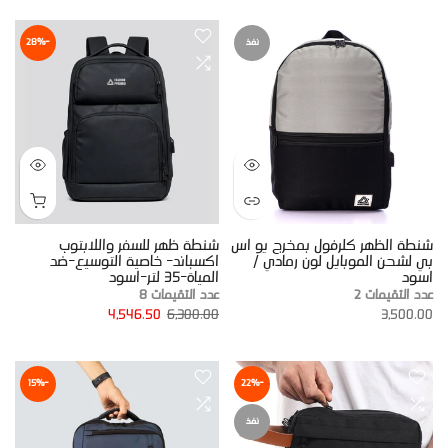
نفذ
-28%
شنطة الظهر كلرفول بمخرج يو اس
شنطة ظهر للسفر واللابتوب
بي لشحن الموبايل لون رمادي /
اكسباند- خاصية التوسيع-ضد
اسود
المياة-35 لتر-اسود
عدد التقيمات 2
عدد التقيمات 8
4,546.50
6,300.00
3,500.00
-15%
-22%
نفذ