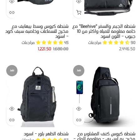
شنطة الجيم والسفر "Beehive" مع
شنطة كروس وسط بيهايف مع
خامة مقاومة للمياة واكثر من 10
مخرج للسماعات وخاصية سيف كود
جيوب - اللون اسود
- اسود
90 مراجعات
45 مراجعات
1,221.50
1,680.00
2,446.50
نفذ
نفذ
شنطة كروس كتف المشاوير مع
شنطة الظهر باور - اسود
مخرج يو اس بي - مقاومة للماء -