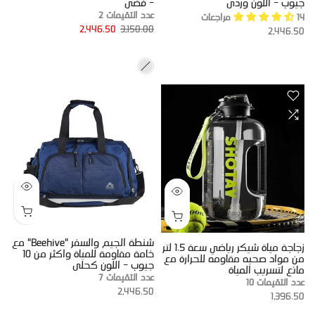
جيوب - اللون وردى
- فضى
عدد التقيمات 2
14 مراجعات
2,446.50
3,150.00
2,446.50
شنطة الجيم والسفر "Beehive" مع
زجاجة مياة شيكر رياضي سعة 1.5 لتر
خامة مقاومة للمياة واكثر من 10
من مواد صحيه مقاومه للحرارة مع
جيوب - اللون كحلى
مانع لتسريب المياة
عدد التقيمات 7
عدد التقيمات 10
2,446.50
1,396.50