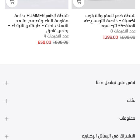
شنطة ظهر للسفر واللابتوب
شنطة الظهر HUMMER بخامة
ش
اكسباند- خاصية التوسيع-ضد
مقاومة للماء وتصميم متعدد
و
المياة-35 لتر-اسود
الاستخدامات - طريقتين للارتداء -
ع
رمادى غامق
عدد التقيمات 8
0
عدد التقيمات 4
1,299.00
1,800.00
850.00
1,000.00
ابقى على تواصل معنا
فئات
معلومات
الاشتراك في الرسائل الإخبارية