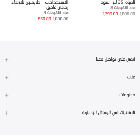
المياة-35 لتر-اسود
الاستخدامات - طريقتين للارتداء -
ع
رمادى غامق
عدد التقيمات 8
0
عدد التقيمات 4
1,299.00
1,800.00
850.00
1,000.00
ابقى على تواصل معنا
فئات
معلومات
الاشتراك في الرسائل الإخبارية