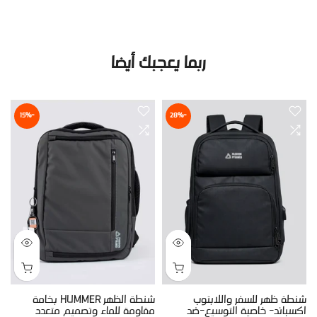
ربما يعجبك أيضا
-15%
-28%
شنطة ظهر للسفر واللابتوب
شنطة الظهر HUMMER بخامة
ش
اكسباند- خاصية التوسيع-ضد
مقاومة للماء وتصميم متعدد
و