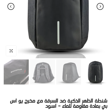
اضغط للتكبير
شنطة الظهر الذكية ضد السرقة مع مخرج يو اس
بي بمادة مقاومة للماء - اسود