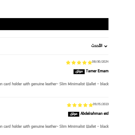
Sort by
08/30/2024
Tamer Emam
n card holder with genuine leather- Slim Minimalist Wallet - black
09/15/2023
‪Abdelrahman eid‬‏
n card holder with genuine leather- Slim Minimalist Wallet - black