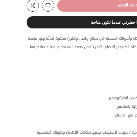
ذ من المخزن
اخطرني عندما تكون متاحة
ك وأموالك المهمة في مكان واحد ، وتكون مخفية تمامًا وغير مزعجة
لد الطبيعى الاصلى لكى تتحمل ضغط الاستخدام وتمتد صلاحيتها
من المايكروفايبر .
ئية بالملابس.
تتضمن الكراته او حافظة الكروت أكثر من 7 جيوب لاستيعاب جميع بطاقات الائتمان وكروتك الشخصية