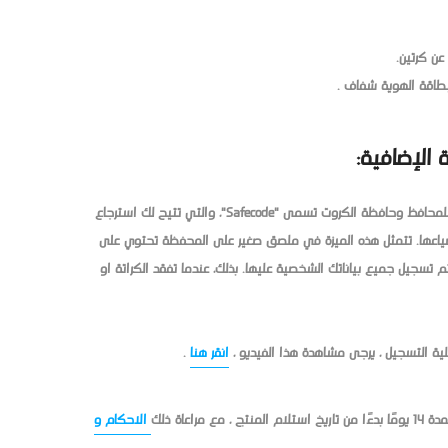
ن كرتين.
طاقة الهوية شفاف .
 الإضافية:
تقدم شركة فاشون بيراميد ميزة إضافية للمحافظ وحافظة الكروت تسمى "Safecode"، والتي تتيح لك استرجاع
ياعها. تتمثل هذه الميزة في ملصق صغير على المحفظة تحتوي على
ة السريعة (QR code)، حيث يتم تسجيل جميع بياناتك الشخصية عليها. بذلك، عندما تفقد الكراتة او
ية التسجيل ، يرجى مشاهدة هذا الفيديو ،
انقر هنا
.
مراعاة ذلك
الاحكام و