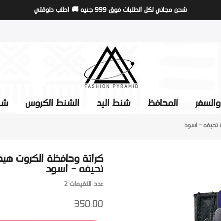
شحن مجاني لكل الطلبات فوق 999 جنيه 🚚
اطلب دلوقتي
السفر
المحافظ
شنط اليد
الشنط الكروس
شن
 نحيفه - اسود
كراتة وحافظة الكروت هيد
نحيفه - اسود
عدد التقيمات 2
350.00