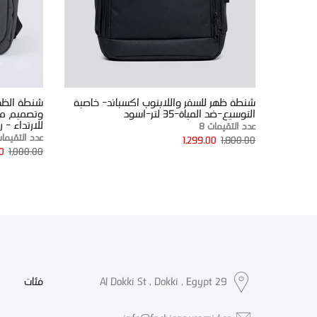
شنطة ظهر للسفر واللابتوب اكسباند- خاصية
التوسيع-ضد المياة-35 لتر-اسود
وتصميم متع
للارتداء - 
عدد التقيمات 8
عدد التقيمات
1,299.00
1,800.00
0
1,000.00
29 Al Dokki St , Dokki , Egypt
فئات