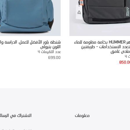
شنطة الظهر HUMMER بخامة مقاومة للماء
شنطة باور الأفضل للعمل، الدراسة وا
دد الاستخدامات - طريقتين
اللون بترولى
رمادى غامق
عدد التقيمات 4
 4
699.00
850.0
معلومات
الاشتراك في الرسائل