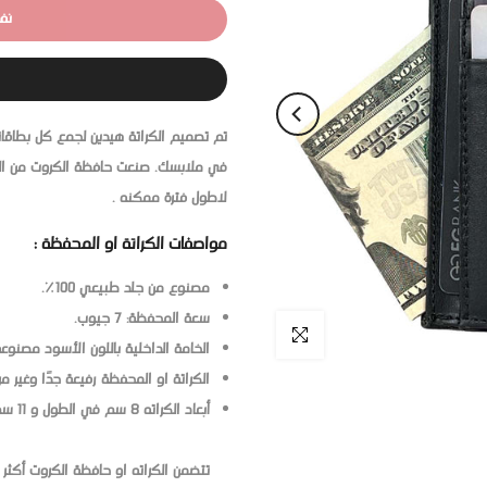
نف
تم تصميم الكراتة هيدين لجمع كل بطاقات
في ملابسك. صنعت حافظة الكروت من الج
لاطول فترة ممكنه .
مواصفات الكراتة او المحفظة :
مصنوع من جلد طبيعي 100٪.
سعة المحفظة: 7 جيوب.
اضغط للتكبير
الخامة الداخلية باللون الأسود مصنوعة 
الكراتة او المحفظة رفيعة جدًا وغير مر
أبعاد الكراته 8 سم في الطول و 11 سم في الارتفاع.