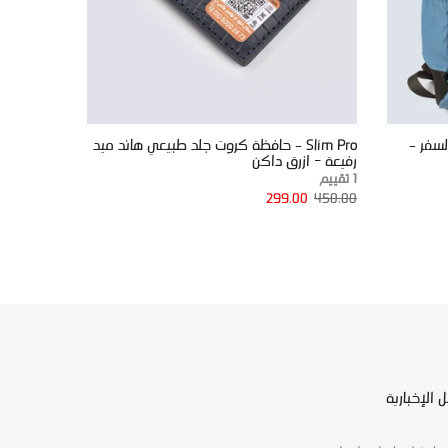
لسفر –
Slim Pro – حافظة كروت جلد طبيعي هاند ميد
بوب اب - 
رفيعة - ازرق داكن
-بنى
1 تقييم
عدد التقيمات
299.00
450.00
00
650.00
 الإخبارية