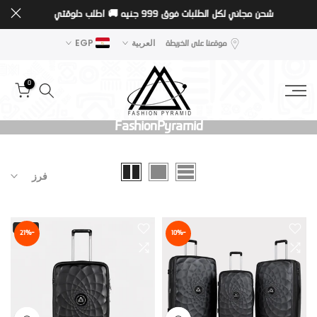
شحن مجاني لكل الطلبات فوق 999 جنيه 🚚
اطلب دلوقتي
تخطى
الى
موقعنا على الخريطة
العربية
EGP
المحتوى
0
FashionPyramid
فرز
-21%
-10%