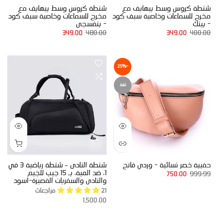
شنطة كروس وسط بيهايف مع
شنطة كروس وسط بيهايف مع
مخرج للسماعات وخاصية سيف كود
مخرج للسماعات وخاصية سيف كود
- بينك
- بنفسجى
349.00
480.00
349.00
400.00
-25%
نفذ
حقيبة خصر نسائية - وردي فاتح
شنطة النادى – شنطة رياضية 3 في
1، ضد المية، بـ 15 جيب للجيم
750.00
999.99
والنادى والسفريات القصيرة-اسود
21 مراجعات
1,500.00