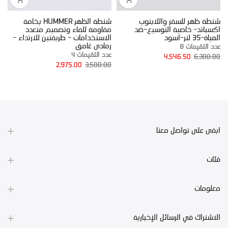
شنطة ظهر للسفر واللابتوب
شنطة الظهر HUMMER بخامة
ش
اكسباند- خاصية التوسيع-ضد
مقاومة للماء وتصميم متعدد
و
المياة-35 لتر-اسود
الاستخدامات - طريقتين للارتداء -
ع
رمادى غامق
عدد التقيمات 8
0
عدد التقيمات 4
4,546.50
6,300.00
2,975.00
3,500.00
ابقى على تواصل معنا
فئات
معلومات
الاشتراك في الرسائل الإخبارية