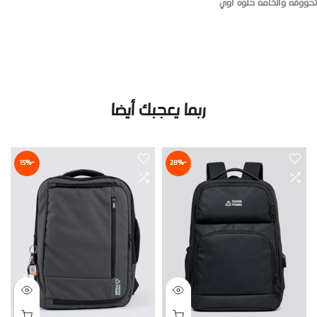
تحووفه والخامه حلوه اوي
ربما يعجبك أيضا
-15%
-28%