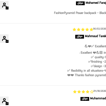
Mohamed Faraj
FashionPyramid Power backpack - Black
06/02/2026
Mahmoud Tarek
Excellent ✅❤️💪
Excellent ❤️💪🏻 in :
1-quality ✅
2- finishing✅
3- design✅
4-flexibility in all situations ✅
Thanks fashion pyramid ❤️❤️
04/18/2026
Muhammad