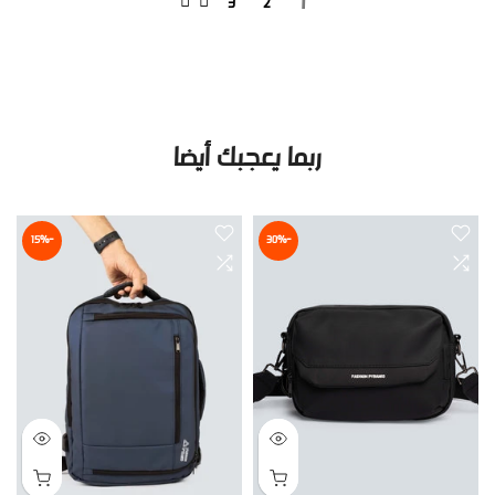
1
3
2
ربما يعجبك أيضا
-15%
-30%